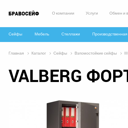
О компании
Услуги
Обмен и 
Сейфы
Мебель
Стеллажи
Производственная
Главная
Каталог
Сейфы
Взломостойкие сейфы
II
VALBERG ФОРТ