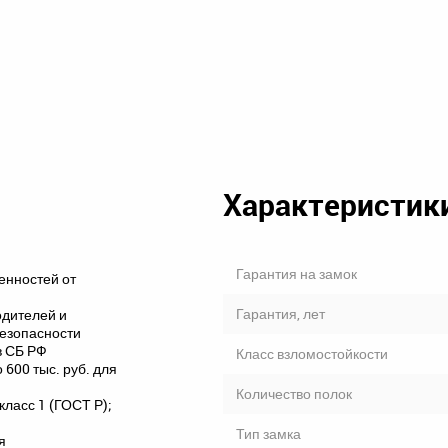
Характеристик
Гарантия на замок
енностей от
Гарантия, лет
одителей и
безопасности
в СБ РФ
Класс взломостойкости
600 тыс. руб. для
Количество полок
класс 1 (ГОСТ Р);
Тип замка
я