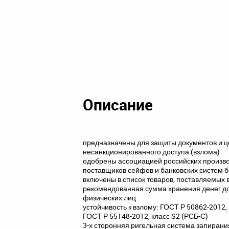
Описание
предназначены для защиты документов и ц
несанкционированного доступа (взлома)
одобрены ассоциацией российских произв
поставщиков сейфов и банковских систем 
включены в список товаров, поставляемых 
рекомендованная сумма хранения денег до 
физических лиц
устойчивость к взлому: ГОСТ Р 50862-2012, 
ГОСТ Р 55148-2012, класс S2 (РСБ-С)
3-х сторонняя ригельная система запирани