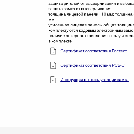
защита ригелей от высверливания и выбив
защита замка от высверливания
толщина лицевой панели - 10 мм; толщина б
мм
усиленная лицевая панель, общая толщина
комплектуются кодовым электронным замо
наличие анкерного крепления к полу и стен
в комплекте
Сертификат соответствия Ростест
Сертификат соответствия РСБ-С
Инструкция по эксплуатации замка