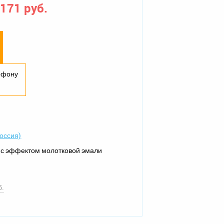
 171 руб.
лефону
оссия)
о с эффектом молотковой эмали
б.