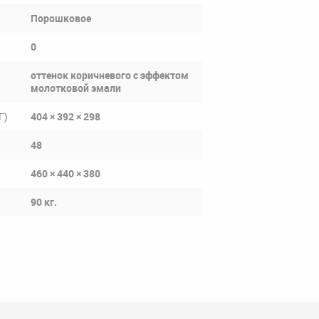
Порошковое
0
оттенок коричневого с эффектом
молотковой эмали
Г)
404 × 392 × 298
48
460 × 440 × 380
90 кг.