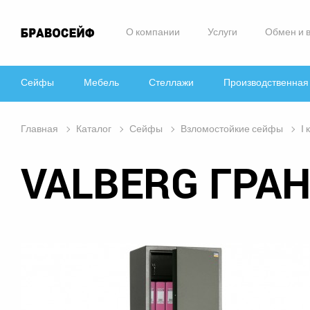
О компании
Услуги
Обмен и 
Сейфы
Мебель
Стеллажи
Производственная
Главная
Каталог
Сейфы
Взломостойкие сейфы
I 
VALBERG ГРАНИ