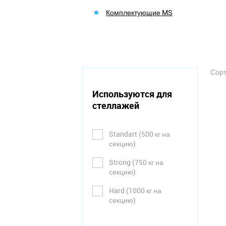
Комплектующие MS
Сорт
Используются для
стеллажей
Standart (500 кг на
секцию)
Strong (750 кг на
секцию)
Hard (1000 кг на
секцию)