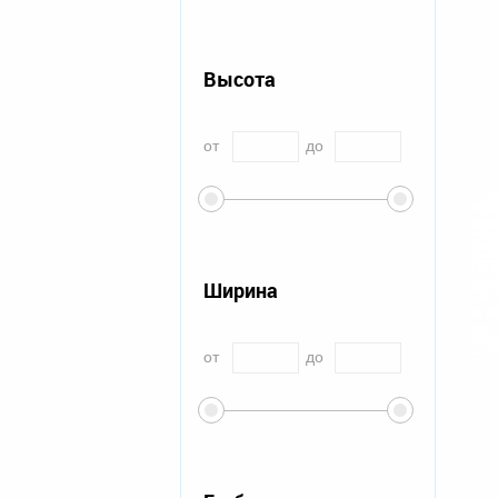
Высота
от
до
Ширина
от
до