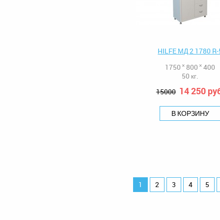
HILFE МД 2 1780 R-
1750 ˟ 800 ˟ 400
50 кг.
14 250 ру
15000
В КОРЗИНУ
1
2
3
4
5